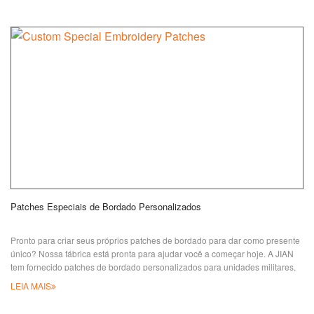
Patches Especiais de Bordado Personalizados
Pronto para criar seus próprios patches de bordado para dar como presente
único? Nossa fábrica está pronta para ajudar você a começar hoje. A JIAN
tem fornecido patches de bordado personalizados para unidades militares,
times esportivos, empresas, clubes e eventos de motociclistas,
LEIA MAIS
acampamentos, escotismo, artes marciais ou qualquer outro propósito desde
1976. Esses patches especiais personalizados de bordado de lantejoulas e