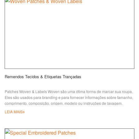
Remendos Tecidos & Etiquetas Trançadas
Patches Woven & Labels Woven são uma ótima forma de marcar sua roupa.
Eles são usados para branding e para fornecer informações sobre tamanho,
comprimento, composição, origem, modelo ou instruções de lavagem.
Alternativamente, são amplamente usados puramente para fins decorativos
LEIA MAIS
em roupas, shorts, sapatos, bolsas, chapéus, brinquedos, cobertores ou
outros móveis. Remendos Tecidos & Tecidos Rótulos conseguem
representar melhores detalhes e SM