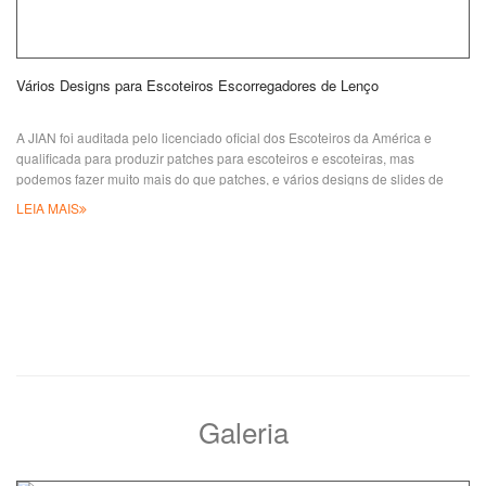
Vários Designs para Escoteiros Escorregadores de Lenço
A JIAN foi auditada pelo licenciado oficial dos Escoteiros da América e
qualificada para produzir patches para escoteiros e escoteiras, mas
podemos fazer muito mais do que patches, e vários designs de slides de
lenço de pescoço para escoteiros, também chamados de "woggles", é uma
LEIA MAIS
das coisas que podemos fazer por você. Como lenços de pescoço são
introduzidos como parte do uniforme como identificação, assim como um
curativo para necessidades de primeiros socorros, n
Galeria