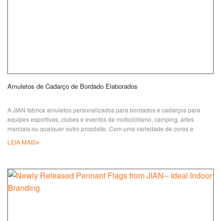
Amuletos de Cadarço de Bordado Elaborados
A JIAN fabrica amuletos personalizados para bordados e cadarços para
equipes esportivas, clubes e eventos de motociclismo, camping, artes
marciais ou qualquer outro propósito. Com uma variedade de cores e
tamanhos de linha disponíveis, os pendentes de cadarço certamente
LEIA MAIS
oferecem uma solução completa para sua campanha publicitária
empresarial e para sua vida diária. Fornecemos amuletos de cadarço de
boa qualidade a ótimos preços e com atendimento ao cliente satisfatório.
Nosso emb