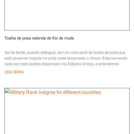
Toalha de praia redonda de flor de moda
Sai da frente, querido retângulo, tem um novo perfil de toalha de praia que
está causando impacto na praia nesta temporada: o círculo. Estamos vendo
cada vez mais opções disponíveis nos Estados Unidos, e entendemos
totalmente o apelo. Essas belezas bem desenvolvidas não só oferecem uma
LEIA MAIS
área de superfície mais generosa do que a forma clássica (ideal para
piqueniques e compartilhamento com amigos), como também são super
fáceis de identificar em meio a um s.