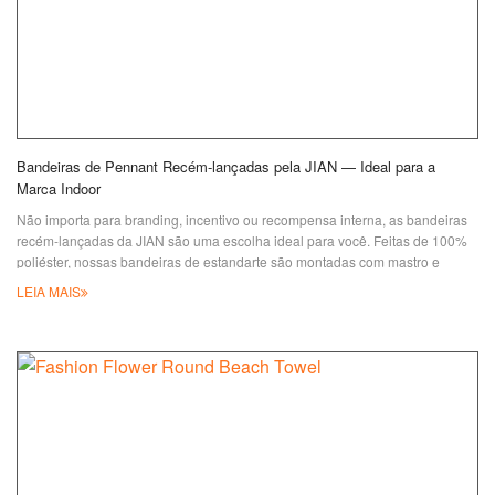
Bandeiras de Pennant Recém-lançadas pela JIAN — Ideal para a
Marca Indoor
Não importa para branding, incentivo ou recompensa interna, as bandeiras
recém-lançadas da JIAN são uma escolha ideal para você. Feitas de 100%
poliéster, nossas bandeiras de estandarte são montadas com mastro e
cordão de plástico/metal, com ou sem franjas. Além disso, tamanho e
LEIA MAIS
formato são personalizáveis, e o logo pode ser
tecido/serigrafiado/sublimado/bordado de um lado ou dos dois lados. Se
você está confuso, ho