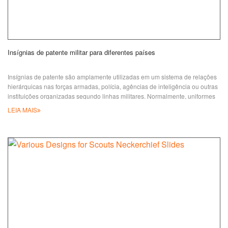
Insígnias de patente militar para diferentes países
Insígnias de patente são amplamente utilizadas em um sistema de relações
hierárquicas nas forças armadas, polícia, agências de inteligência ou outras
instituições organizadas segundo linhas militares. Normalmente, uniformes
indicam o posto do portador por insígnias específicas fixadas nos uniformes.
LEIA MAIS
Como fabricante com 34 anos de experiência, a Jian é profissional na
personalização de diversos distintivos de patente para clientes de todo o
território