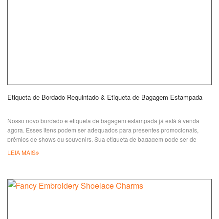
Etiqueta de Bordado Requintado & Etiqueta de Bagagem Estampada
Nosso novo bordado e etiqueta de bagagem estampada já está à venda
agora. Esses itens podem ser adequados para presentes promocionais,
prêmios de shows ou souvenirs. Sua etiqueta de bagagem pode ser de
qualquer formato e tamanho personalizados, por favor, não limite sua
LEIA MAIS
criação a formatos normais. A parte frontal pode ser com logotipo
personalizado bordado, sendo bem-vindos designs 2D ou 3D. O verso é
com óleo especial para impressão para escrita manual diretamente,