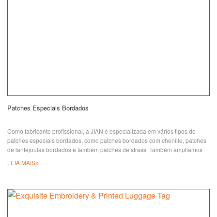
Patches Especiais Bordados
Como fabricante profissional, a JIAN é especializada em vários tipos de
patches especiais bordados, como patches bordados com chenille, patches
de lantejoulas bordados e também patches de strass. Também ampliamos
nossa aplicação de produtos de bordado em todos os tipos de produtos
LEIA MAIS
relacionados, como chaveiros, etiquetas de chaves, etiquetas de bagagem,
etiquetas de voo e enfeites. Especificações: ● Opções de Tecido de Fundo:
Sarja, veludo,