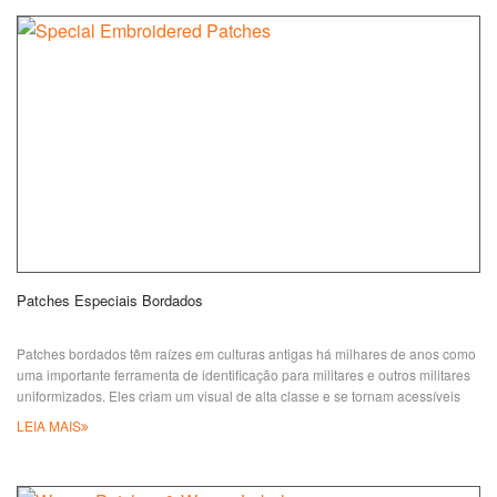
chenilha podem ser de ferro ou
Patches Especiais Bordados
Patches bordados têm raízes em culturas antigas há milhares de anos como
uma importante ferramenta de identificação para militares e outros militares
uniformizados. Eles criam um visual de alta classe e se tornam acessíveis
para pessoas comuns usarem para decoração diária hoje em dia. Com o
LEIA MAIS
desenvolvimento do artesanato bordado, pudemos combinar diferentes
técnicas em um patch bordado para manter os detalhes o mais possível
possível no ar-condicionado