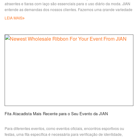
atraentes e tiaras com laço são essenciais para o uso diário da moda. JIAN
entende as demandas dos nossos clientes. Fazemos uma grande variedade
de grampos de cabelo e tiaras com laço escolhidos à mão para completar
LEIA MAIS
sua coleção moderna e seu look favorito. Para meninas pequenas, os
grampos de cabelo colhidos à mão são um ótimo presente para elas. É fácil
para as meninas vestirem, e com opção
Fita Atacadista Mais Recente para o Seu Evento da JIAN
Para diferentes eventos, como eventos oficiais, encontros esportivos ou
festas, uma fita específica é necessária para verificação de identidade,