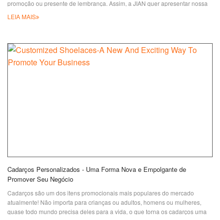
promoção ou presente de lembrança. Assim, a JIAN quer apresentar nossa
mais nova fita atacadista para clientes que precisam. A mais nova fita
LEIA MAIS
atacadista da JIAN é feita de cetim com 21 cores de estoque, sem cobrança
de tinta para sua escolha. Existem três estilos principais da nossa fita de
atacado: Flat
Cadarços Personalizados - Uma Forma Nova e Empolgante de
Promover Seu Negócio
Cadarços são um dos itens promocionais mais populares do mercado
atualmente! Não importa para crianças ou adultos, homens ou mulheres,
quase todo mundo precisa deles para a vida, o que torna os cadarços uma