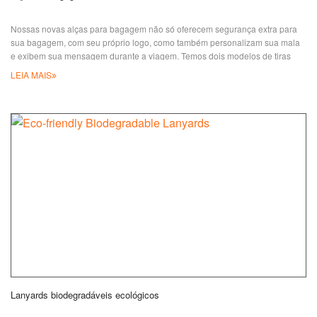
Nossas novas alças para bagagem não só oferecem segurança extra para
sua bagagem, com seu próprio logo, como também personalizam sua mala
e exibem sua mensagem durante a viagem. Temos dois modelos de tiras
cruzadas, uma com separador de borracha e outra com anel triangular, e
LEIA MAIS
você pode escolher adicionar um porta-cartão ou um cadeado para
bagagem. E uma nova forma que gostaríamos de recomendar é ter seu t
Lanyards biodegradáveis ecológicos