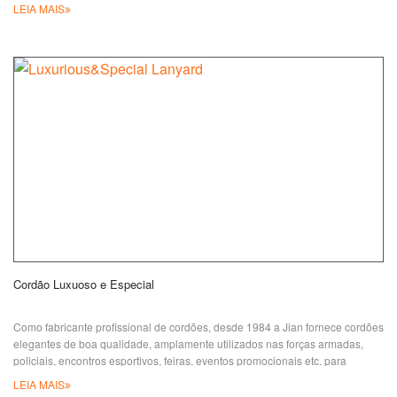
forma prática e eficaz de promover. Na JIAN, você pode ter seus únicos
LEIA MAIS
cadarços projetados. Comprimentos e estilos de variedade estão
disponíveis. Seu logo ou slogan único pode ser tingido, sublimado, impresso
ou tecido nos cadarços. Se
Cordão Luxuoso e Especial
Como fabricante profissional de cordões, desde 1984 a Jian fornece cordões
elegantes de boa qualidade, amplamente utilizados nas forças armadas,
policiais, encontros esportivos, feiras, eventos promocionais etc. para
clientes ao redor do mundo. O estilo, design ou material do cordão varia
LEIA MAIS
dependendo do uso final do cordão. Normalmente usamos poliéster, nylon,