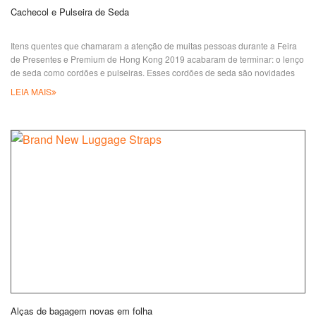
Cachecol e Pulseira de Seda
Itens quentes que chamaram a atenção de muitas pessoas durante a Feira
de Presentes e Premium de Hong Kong 2019 acabaram de terminar: o lenço
de seda como cordões e pulseiras. Esses cordões de seda são novidades
atraentes, visual inesquecível, confortáveis de usar, o que os torna ótimos
LEIA MAIS
para serem usados como decoração diária de moda ou presentes para
mulheres. Feito de tecido macio e sedoso, criando estampas coloridas
impressionantes, e pode ser
Alças de bagagem novas em folha