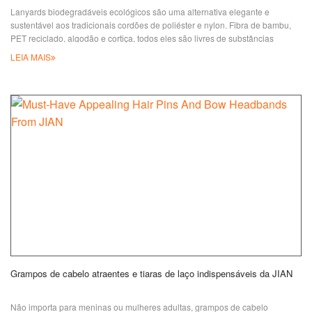
Lanyards biodegradáveis ecológicos são uma alternativa elegante e
sustentável aos tradicionais cordões de poliéster e nylon. Fibra de bambu,
PET reciclado, algodão e cortiça, todos eles são livres de substâncias
nocivas e podem ser 100% biodegradados no solo por microrganismos e luz
LEIA MAIS
solar. O processo de decomposição não causa nenhuma poluição no meio
ambiente. Cordões reciclados personalizados com
Grampos de cabelo atraentes e tiaras de laço indispensáveis da JIAN
Não importa para meninas ou mulheres adultas, grampos de cabelo