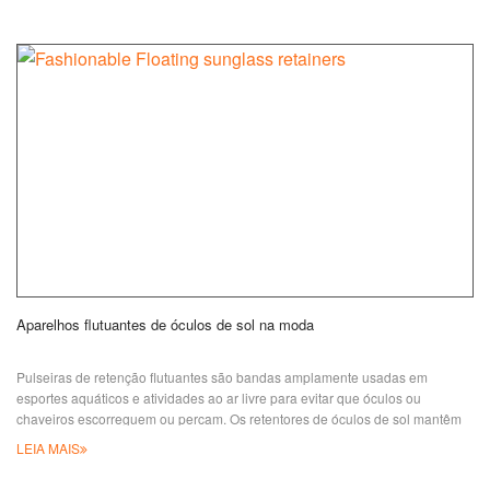
cetim, seda, PET e paracord para fazer cordões de cores diferentes.
Podemos ajudar
Aparelhos flutuantes de óculos de sol na moda
Pulseiras de retenção flutuantes são bandas amplamente usadas em
esportes aquáticos e atividades ao ar livre para evitar que óculos ou
chaveiros escorreguem ou percam. Os retentores de óculos de sol mantêm
seus óculos de sol à tona se forem jogados na água. O conector de anel de
LEIA MAIS
borracha serve na maioria dos tamanhos de templas e o comprimento da
alça pode ser ajustado para um ajuste perfeito. Enquanto isso, você pode