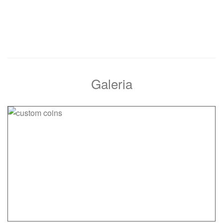
segurar seus chaveiros na pulseira e usá-la. Você pode
Galeria