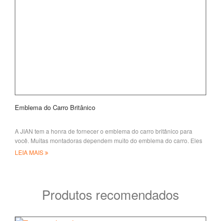
Emblema do Carro Britânico
A JIAN tem a honra de fornecer o emblema do carro britânico para
você. Muitas montadoras dependem muito do emblema do carro. Eles
trabalham duro para fazer
LEIA MAIS
Produtos recomendados