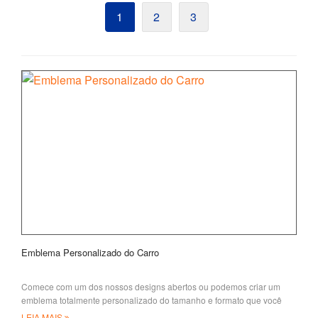
1
2
3
Emblema Personalizado do Carro
Comece com um dos nossos designs abertos ou podemos criar um
emblema totalmente personalizado do tamanho e formato que você
quiser. Podemos colo
LEIA MAIS