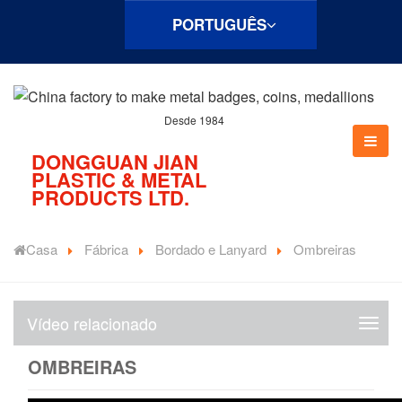
PORTUGUÊS
Desde 1984
DONGGUAN JIAN
PLASTIC & METAL
PRODUCTS LTD.
Casa
Fábrica
Bordado e Lanyard
Ombreiras
Vídeo relacionado
V
í
OMBREIRAS
d
e