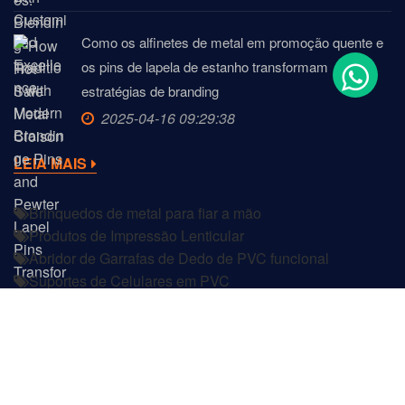
Como os alfinetes de metal em promoção quente e
os pins de lapela de estanho transformam
estratégias de branding
2025-04-16 09:29:38
LEIA MAIS
Brinquedos de metal para fiar a mão
Produtos de Impressão Lenticular
Abridor de Garrafas de Dedo de PVC funcional
Suportes de Celulares em PVC
Pinos de Cloisonné de Metal
Quadro flutuante
Pinos de troca de exemplos de realidade aumentada
Medalha de Acrílico com Estrutura de Metal Requintada
Direitos autorais © 2022
DongGuan JIAN Produtos Plásticos e
Metálicos Ltd.
Todos os direitos reservados.