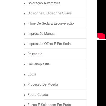
Coloração Automática
Cloisonne E Cloisonne Suave
Filme De Seda E Escorvelação
Impressão Manual
Impressão Offset E Em Seda
Polimento
Galvanoplastia
Epóxi
Processo De Moeda
Pedra Colada
Fusão E Soldagem Em Prata