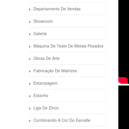
Departamento De Vendas
Showroom
Galeria
Máquina De Teste De Metais Pesados
Obras De Arte
Fabricação De Matrizes
Estampagem
Estanho
Liga De Zinco
Combinando A Cor Do Esmalte