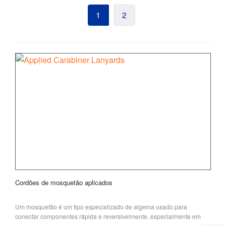
1
2
Cordões de mosquetão aplicados
Um mosquetão é um tipo especializado de algema usado para
conectar componentes rápida e reversivelmente, especialmente em
sistemas críticos de segurança