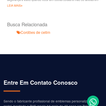
prática
LEIA MAIS
Busca Relacionada
Cordões de cetim
Entre Em Contato Conosco
Sendo o fabricante profissional de emblemas personalizados de