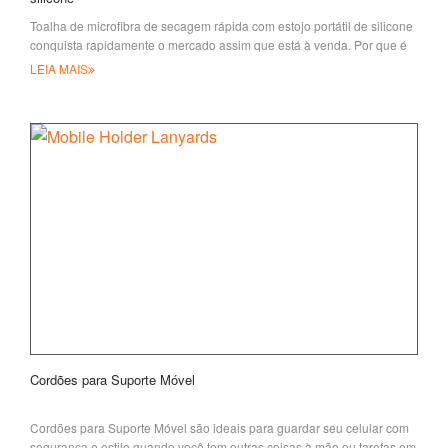
Toalha de microfibra de secagem rápida com estojo portátil de silicone
conquista rapidamente o mercado assim que está à venda. Por que é
tão populoso
LEIA MAIS
Cordões para Suporte Móvel
Cordões para Suporte Móvel são ideais para guardar seu celular com
segurança e estilo quando você tem outras coisas à mão ou tarefas em